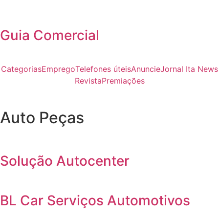
Guia Comercial
Categorias
Emprego
Telefones úteis
Anuncie
Jornal Ita News
Revista
Premiações
Auto Peças
Solução Autocenter
BL Car Serviços Automotivos