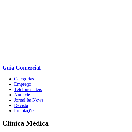
Ir
para
o
conteúdo
Guia Comercial
Categorias
Emprego
Telefones úteis
Anuncie
Jornal Ita News
Revista
Premiações
Clínica Médica