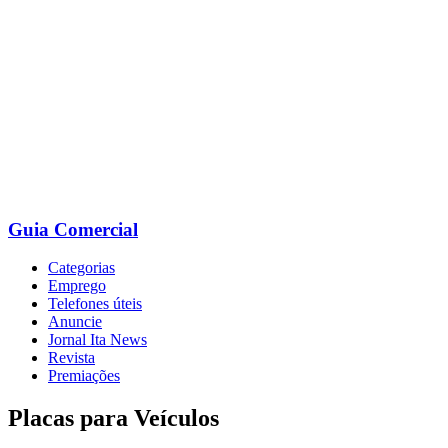
Ir
para
o
conteúdo
Guia Comercial
Categorias
Emprego
Telefones úteis
Anuncie
Jornal Ita News
Revista
Premiações
Placas para Veículos