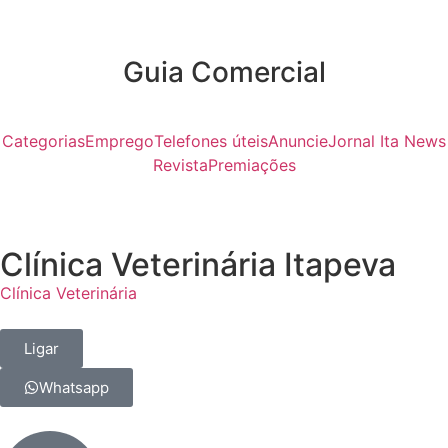
Guia Comercial
Categorias
Emprego
Telefones úteis
Anuncie
Jornal Ita News
Revista
Premiações
Clínica Veterinária Itapeva
Clínica Veterinária
Ligar
Whatsapp