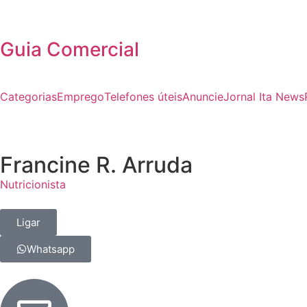
Guia Comercial
Categorias
Emprego
Telefones úteis
Anuncie
Jornal Ita News
Francine R. Arruda
Nutricionista
Ligar
Whatsapp