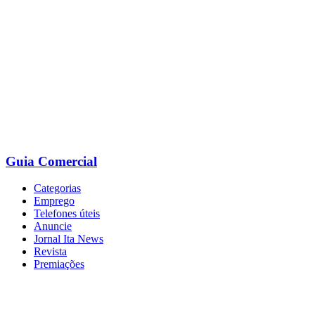
Ir
para
o
conteúdo
Guia Comercial
Categorias
Emprego
Telefones úteis
Anuncie
Jornal Ita News
Revista
Premiações