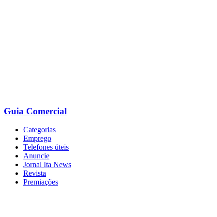
Ir
para
o
conteúdo
Guia Comercial
Categorias
Emprego
Telefones úteis
Anuncie
Jornal Ita News
Revista
Premiações