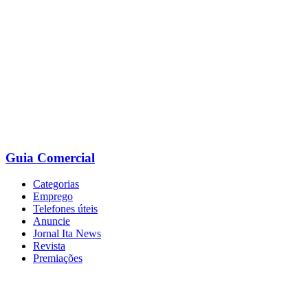
Ir
para
o
conteúdo
Guia Comercial
Categorias
Emprego
Telefones úteis
Anuncie
Jornal Ita News
Revista
Premiações