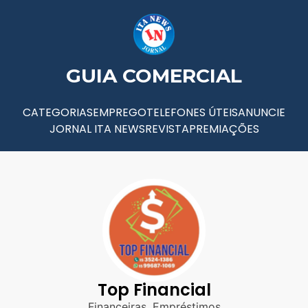
GUIA COMERCIAL
CATEGORIAS
EMPREGO
TELEFONES ÚTEIS
ANUNCIE
JORNAL ITA NEWS
REVISTA
PREMIAÇÕES
Top Financial
Financeiras
,
Empréstimos