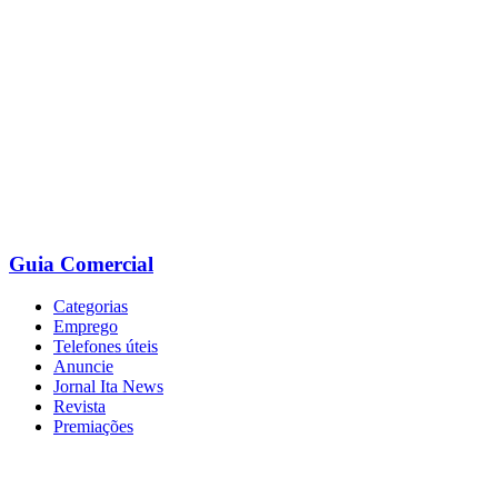
Ir
para
o
conteúdo
Guia Comercial
Categorias
Emprego
Telefones úteis
Anuncie
Jornal Ita News
Revista
Premiações