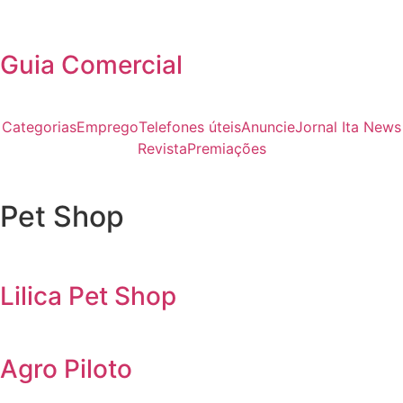
Guia Comercial
Categorias
Emprego
Telefones úteis
Anuncie
Jornal Ita News
Revista
Premiações
Pet Shop
Lilica Pet Shop
Agro Piloto