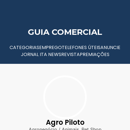
GUIA COMERCIAL
CATEGORIAS
EMPREGO
TELEFONES ÚTEIS
ANUNCIE
JORNAL ITA NEWS
REVISTA
PREMIAÇÕES
Agro Piloto
Agronegócio / Animais
,
Pet Shop