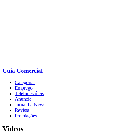
Ir
para
o
conteúdo
Guia Comercial
Categorias
Emprego
Telefones úteis
Anuncie
Jornal Ita News
Revista
Premiações
Vidros