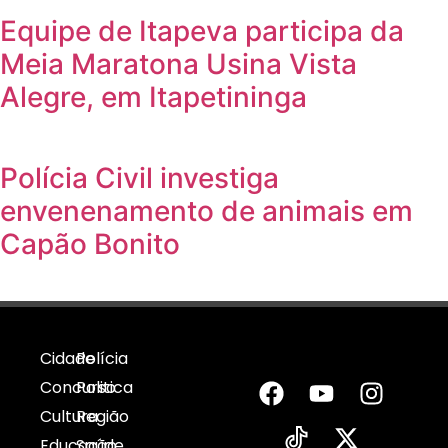
Equipe de Itapeva participa da
Meia Maratona Usina Vista
Alegre, em Itapetininga
Polícia Civil investiga
envenenamento de animais em
Capão Bonito
Cidade
Polícia
Concurso
Politica
Cultura
Região
Educação
Saúde