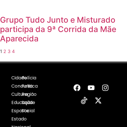
Grupo Tudo Junto e Misturado
participa da 9ª Corrida da Mãe
Aparecida
1
2
3
4
Cidade
Polícia
Concurso
Politica
Cultura
Região
Educação
Saúde
Esporte
Social
Estado