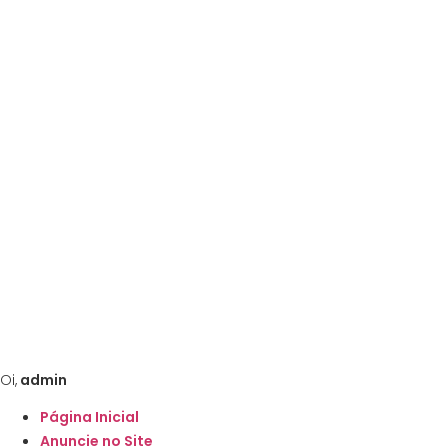
Ir
para
o
conteúdo
Oi,
admin
Página Inicial
Anuncie no Site