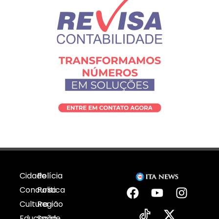
Cidade
Polícia
Concurso
Politica
Cultura
Região
Educação
Saúde