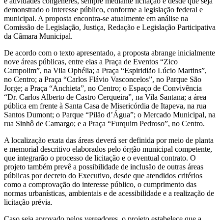
e atividades congêneres, sempre mediante licitação e desde que seja
demonstrado o interesse público, conforme a legislação federal e
municipal. A proposta encontra-se atualmente em análise na
Comissão de Legislação, Justiça, Redação e Legislação Participativa
da Câmara Municipal.
De acordo com o texto apresentado, a proposta abrange inicialmente
nove áreas públicas, entre elas a Praça de Eventos “Zico
Campolim”, na Vila Ophélia; a Praça “Espiridião Lúcio Martins”,
no Centro; a Praça “Carlos Flávio Vasconcelos”, no Parque São
Jorge; a Praça “Anchieta”, no Centro; o Espaço de Convivência
“Dr. Carlos Alberto de Castro Cerqueira”, na Vila Santana; a área
pública em frente à Santa Casa de Misericórdia de Itapeva, na rua
Santos Dumont; o Parque “Pilão d’Água”; o Mercado Municipal, na
rua Sinhô de Camargo; e a Praça “Furquim Pedroso”, no Centro.
A localização exata das áreas deverá ser definida por meio de planta
e memorial descritivo elaborados pelo órgão municipal competente,
que integrarão o processo de licitação e o eventual contrato. O
projeto também prevê a possibilidade de inclusão de outras áreas
públicas por decreto do Executivo, desde que atendidos critérios
como a comprovação do interesse público, o cumprimento das
normas urbanísticas, ambientais e de acessibilidade e a realização de
licitação prévia.
Caso seja aprovado pelos vereadores, o projeto estabelece que a