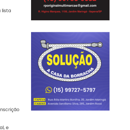
lista
inscrição
l, e