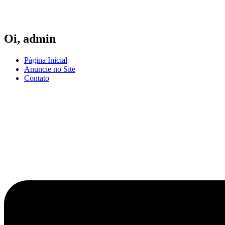
Ir
para
o
conteúdo
Oi,
admin
Página Inicial
Anuncie no Site
Contato