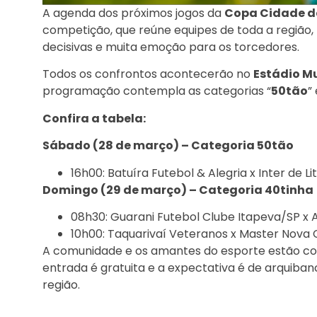
A agenda dos próximos jogos da
Copa Cidade de
competição, que reúne equipes de toda a região
decisivas e muita emoção para os torcedores.
Todos os confrontos acontecerão no
Estádio M
programação contempla as categorias “
50tão
” 
Confira a tabela:
Sábado (28 de março) – Categoria 50tão
16h00: Batuíra Futebol & Alegria x Inter de L
Domingo (29 de março) – Categoria 40tinha
08h30: Guarani Futebol Clube Itapeva/SP x 
10h00: Taquarivaí Veteranos x Master Nova
A comunidade e os amantes do esporte estão convi
entrada é gratuita e a expectativa é de arqui
região.