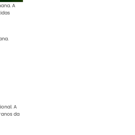
mana. A
idas
ana.
onal. A
ranos da