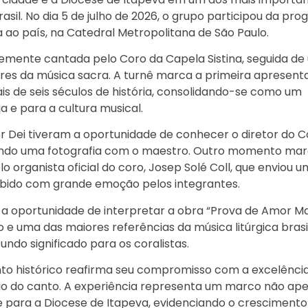
sil. No dia 5 de julho de 2026, o grupo participou da pr
ina ao país, na Catedral Metropolitana de São Paulo.
mente cantada pelo Coro da Capela Sistina, seguida de
dores da música sacra. A turnê marca a primeira apresen
is de seis séculos de história, consolidando-se como um
 e para a cultura musical.
er Dei tiveram a oportunidade de conhecer o diretor do C
rando uma fotografia com o maestro. Outro momento mar
organista oficial do coro, Josep Solé Coll, que enviou 
ebido com grande emoção pelos integrantes.
oportunidade de interpretar a obra “Prova de Amor Ma
 uma das maiores referências da música litúrgica brasil
o significado para os coralistas.
nto histórico reafirma seu compromisso com a excelênci
meio do canto. A experiência representa um marco não ap
 para a Diocese de Itapeva, evidenciando o crescimento