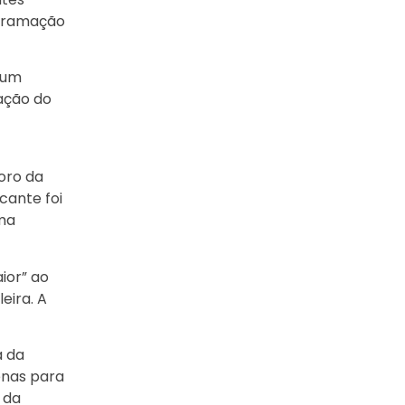
ogramação
 um
tação do
oro da
cante foi
uma
ior” ao
eira. A
a da
enas para
 da