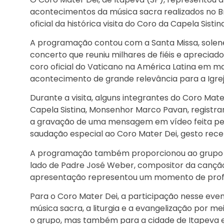
acontecimentos da música sacra realizados no Bra
oficial da histórica visita do Coro da Capela Sist
A programação contou com a Santa Missa, solene
concerto que reuniu milhares de fiéis e aprecia
coro oficial do Vaticano na América Latina em ma
acontecimento de grande relevância para a Igreja
Durante a visita, alguns integrantes do Coro Mat
Capela Sistina, Monsenhor Marco Pavan, regist
a gravação de uma mensagem em vídeo feita pelo 
saudação especial ao Coro Mater Dei, gesto rec
A programação também proporcionou ao grupo a 
lado de Padre José Weber, compositor da canção e
apresentação representou um momento de profund
Para o Coro Mater Dei, a participação nesse eve
música sacra, a liturgia e a evangelização por 
o grupo, mas também para a cidade de Itapeva e