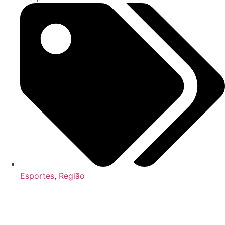
Esportes
,
Região