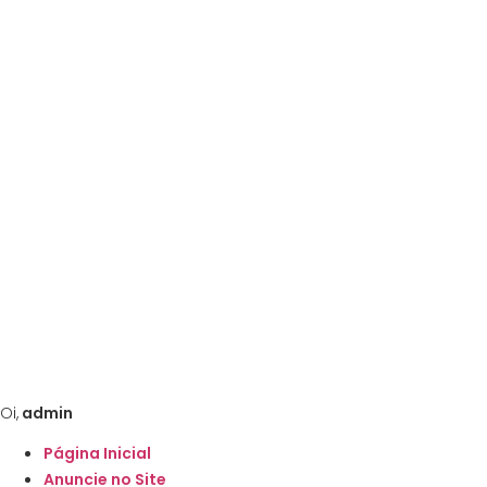
Ir
para
o
conteúdo
Oi,
admin
Página Inicial
Anuncie no Site