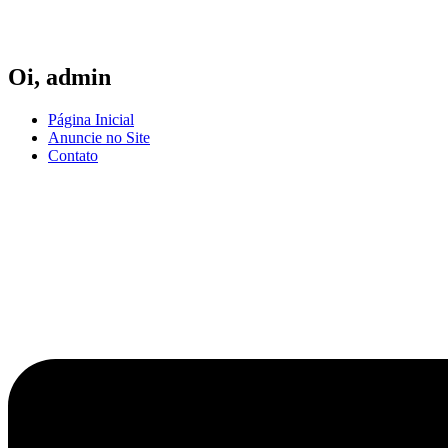
Ir
para
o
conteúdo
Oi,
admin
Página Inicial
Anuncie no Site
Contato