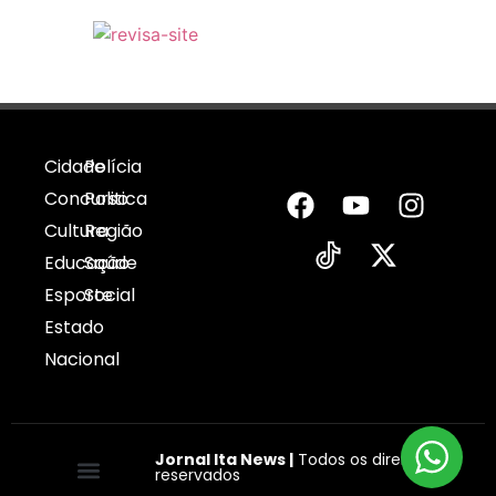
Cidade
Polícia
Concurso
Politica
Cultura
Região
Educação
Saúde
Esporte
Social
Estado
Nacional
Jornal Ita News |
Todos os direitos
reservados