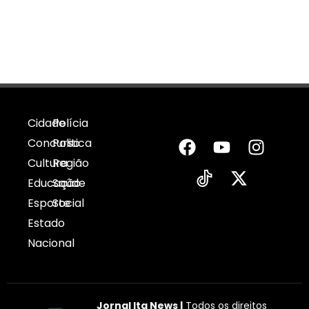
Cidade
Polícia
Concurso
Politica
Cultura
Região
Educação
Saúde
Esporte
Social
Estado
Nacional
Jornal Ita News |
Todos os direitos