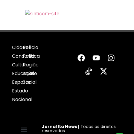
Cidade
Polícia
Concurso
Politica
Cultura
Região
Educação
Saúde
Esporte
Social
Estado
Nacional
Jornal Ita News |
Todos os direitos
reservados