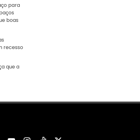
aço para
spaços
que boas
as
m recesso
ça que a