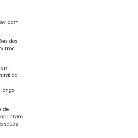
azer com
ões dos
outros
cem,
ural da
r
 longo
s de
 impactam
 a saúde