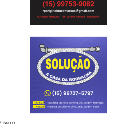
e
 isso é