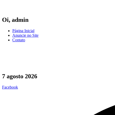
Ir
para
o
conteúdo
Oi,
admin
Página Inicial
Anuncie no Site
Contato
7 agosto 2026
Facebook