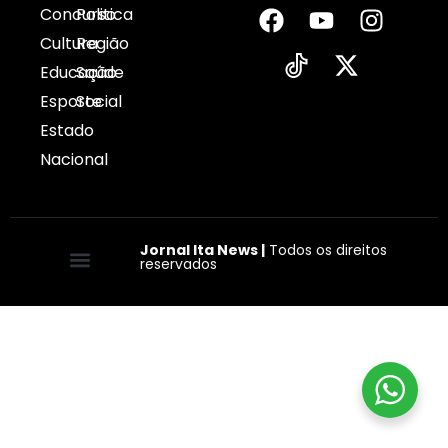
Concurso
Politica
Cultura
Região
Educação
Saúde
Esporte
Social
Estado
Nacional
Jornal Ita News |
Todos os direitos
reservados
Quem somos