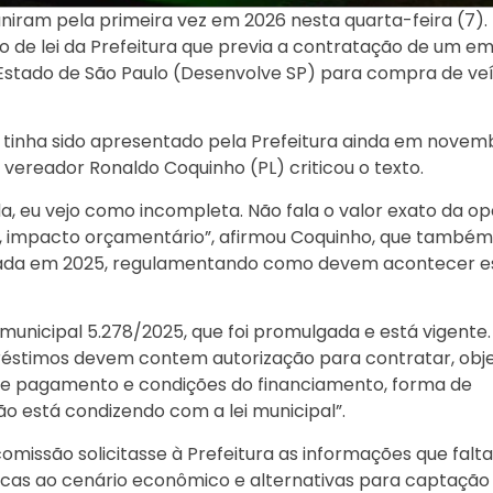
niram pela primeira vez em 2026 nesta quarta-feira (7).
o de lei da Prefeitura que previa a contratação de um e
Estado de São Paulo (Desenvolve SP) para compra de veí
tinha sido apresentado pela Prefeitura ainda em novem
vereador Ronaldo Coquinho (PL) criticou o texto.
da, eu vejo como incompleta. Não fala o valor exato da o
do, impacto orçamentário”, afirmou Coquinho, que também
vada em 2025, regulamentando como devem acontecer e
municipal 5.278/2025, que foi promulgada e está vigente.
préstimos devem contem autorização para contratar, obje
de pagamento e condições do financiamento, forma de
o está condizendo com a lei municipal”.
comissão solicitasse à Prefeitura as informações que fal
icas ao cenário econômico e alternativas para captação