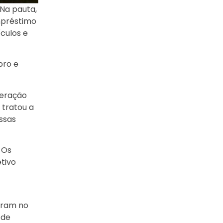
 Na pauta,
mpréstimo
culos e
bro e
peração
 tratou a
ssas
 Os
tivo
taram no
 de