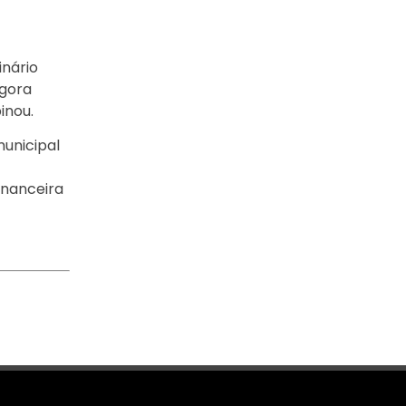
nário
agora
inou.
municipal
inanceira