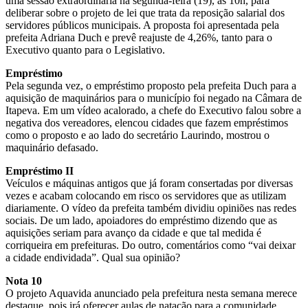
uma sessão extraordinária na segunda-feira (19), às 10h, para
deliberar sobre o projeto de lei que trata da reposição salarial dos
servidores públicos municipais. A proposta foi apresentada pela
prefeita Adriana Duch e prevê reajuste de 4,26%, tanto para o
Executivo quanto para o Legislativo.
Empréstimo
Pela segunda vez, o empréstimo proposto pela prefeita Duch para a
aquisição de maquinários para o município foi negado na Câmara de
Itapeva. Em um vídeo acalorado, a chefe do Executivo falou sobre a
negativa dos vereadores, elencou cidades que fazem empréstimos
como o proposto e ao lado do secretário Laurindo, mostrou o
maquinário defasado.
Empréstimo II
Veículos e máquinas antigos que já foram consertadas por diversas
vezes e acabam colocando em risco os servidores que as utilizam
diariamente. O vídeo da prefeita também dividiu opiniões nas redes
sociais. De um lado, apoiadores do empréstimo dizendo que as
aquisições seriam para avanço da cidade e que tal medida é
corriqueira em prefeituras. Do outro, comentários como “vai deixar
a cidade endividada”. Qual sua opinião?
Nota 10
O projeto Aquavida anunciado pela prefeitura nesta semana merece
destaque, pois irá oferecer aulas de natação para a comunidade