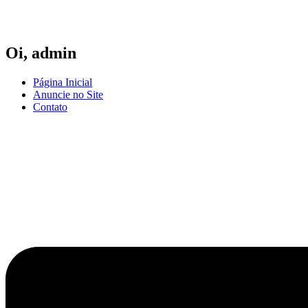
Ir
para
o
conteúdo
Oi,
admin
Página Inicial
Anuncie no Site
Contato