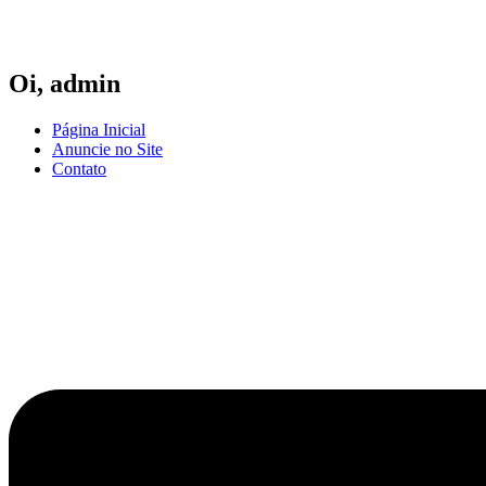
Ir
para
o
conteúdo
Oi,
admin
Página Inicial
Anuncie no Site
Contato