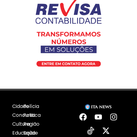
Cidade
Polícia
Concurso
Politica
Cultura
Região
Educação
Saúde