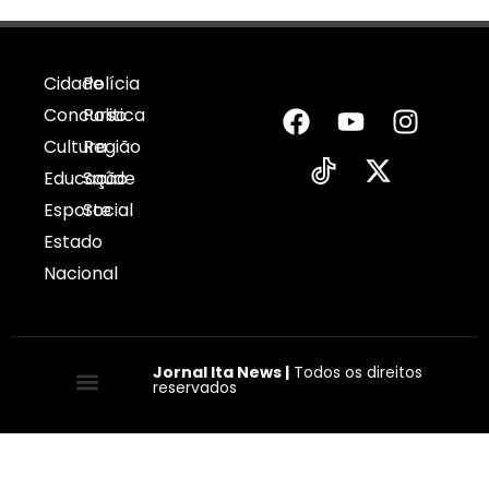
Cidade
Polícia
Concurso
Politica
Cultura
Região
Educação
Saúde
Esporte
Social
Estado
Nacional
Jornal Ita News |
Todos os direitos
reservados
Quem somos