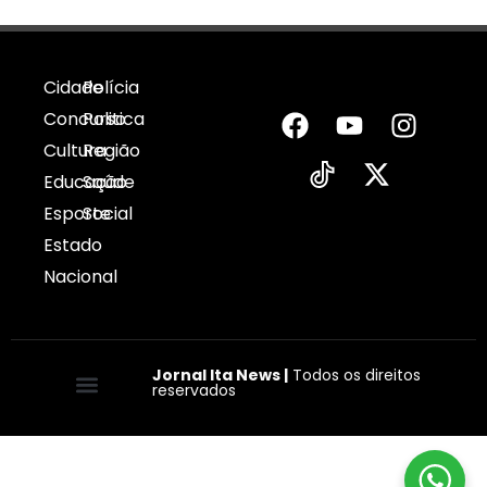
Cidade
Polícia
Concurso
Politica
Cultura
Região
Educação
Saúde
Esporte
Social
Estado
Nacional
Jornal Ita News |
Todos os direitos
reservados
Quem somos