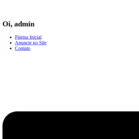
Ir
para
o
conteúdo
Oi,
admin
Página Inicial
Anuncie no Site
Contato