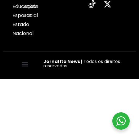
Educação
Saúde
Esporte
Social
Estado
Nacional
Jornal Ita News |
Todos os direitos
reservados
Quem somos