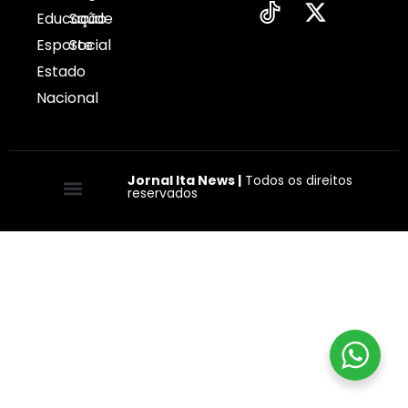
Educação
Saúde
Esporte
Social
Estado
Nacional
Jornal Ita News |
Todos os direitos
reservados
Quem somos