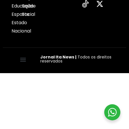
Educação
Saúde
Esporte
Social
Estado
Nacional
Jornal Ita News |
Todos os direitos
reservados
Quem somos