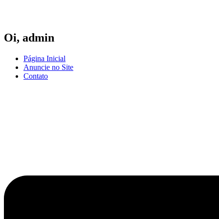
Ir
para
o
conteúdo
Oi,
admin
Página Inicial
Anuncie no Site
Contato