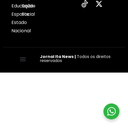
Educação
Saúde
Esporte
Social
Estado
Nacional
Jornal Ita News |
Todos os direitos
reservados
Quem somos