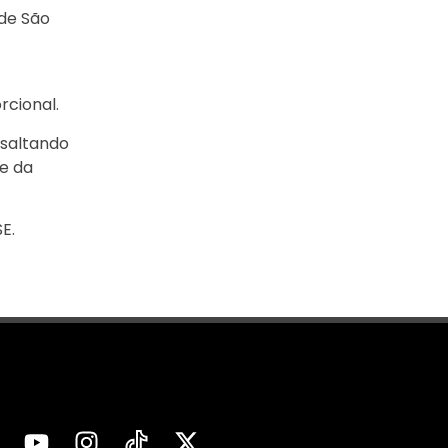
 de São
rcional.
ssaltando
e da
E.