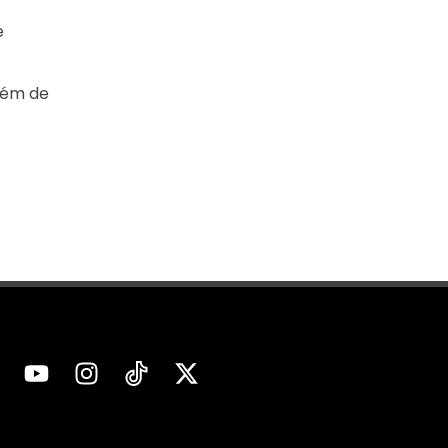
e
lém de