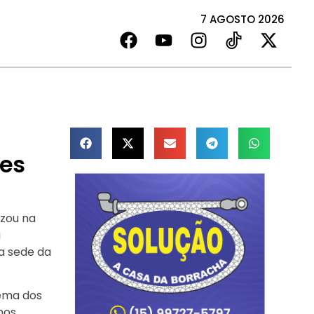
7 AGOSTO 2026
ces
izou na
a
a sede da
tema dos
nos