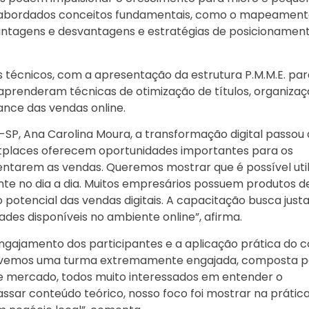
 abordados conceitos fundamentais, como o mapeament
vantagens e desvantagens e estratégias de posicionamen
écnicos, com a apresentação da estrutura P.M.M.E. par
 aprenderam técnicas de otimização de títulos, organiza
ance das vendas online.
SP, Ana Carolina Moura, a transformação digital passou 
etplaces oferecem oportunidades importantes para os
arem as vendas. Queremos mostrar que é possível util
ente no dia a dia. Muitos empresários possuem produtos d
potencial das vendas digitais. A capacitação busca jus
es disponíveis no ambiente online”, afirma.
o engajamento dos participantes e a aplicação prática do 
 Tivemos uma turma extremamente engajada, composta p
 mercado, todos muito interessados em entender o
ssar conteúdo teórico, nosso foco foi mostrar na prátic