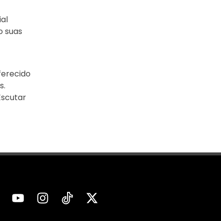
al
o suas
ferecido
s.
Escutar