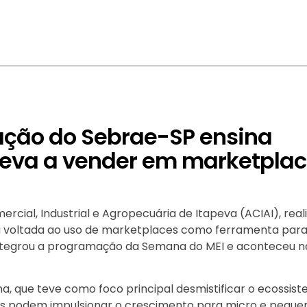
ação do Sebrae-SP ensina
eva a vender em marketpla
ial, Industrial e Agropecuária de Itapeva (ACIAI), real
ta voltada ao uso de marketplaces como ferramenta par
 integrou a programação da Semana do MEI e aconteceu n
a, que teve como foco principal desmistificar o ecossis
s podem impulsionar o crescimento para micro e peque