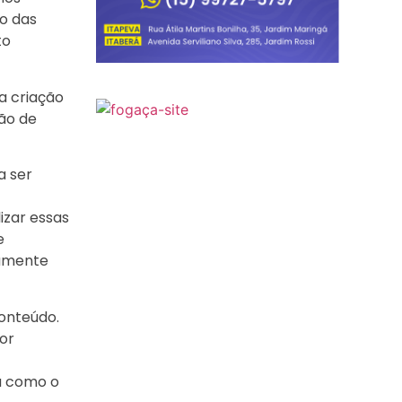
o das
to
a criação
ção de
a ser
izar essas
e
tamente
conteúdo.
or
a como o