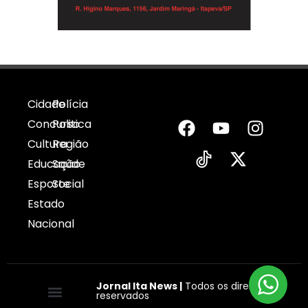
Cidade
Polícia
Concurso
Politica
Cultura
Região
Educação
Saúde
Esporte
Social
Estado
Nacional
Jornal Ita News |
Todos os direitos
reservados