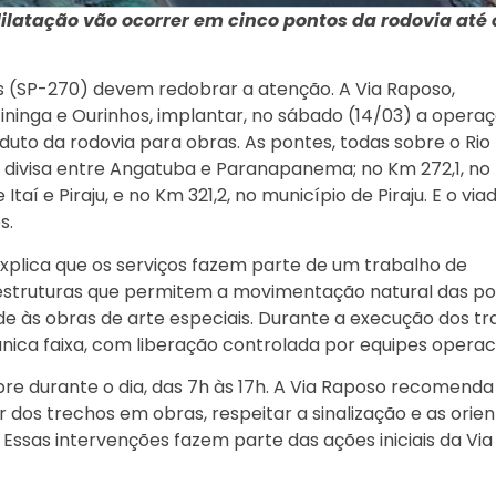
ilatação vão ocorrer em cinco pontos da rodovia até 
s (SP-270) devem redobrar a atenção. A Via Raposo,
ininga e Ourinhos, implantar, no sábado (14/03) a opera
duto da rodovia para obras. As pontes, todas sobre o Rio
 divisa entre Angatuba e Paranapanema; no Km 272,1, no 
taí e Piraju, e no Km 321,2, no município de Piraju. E o via
s.
explica que os serviços fazem parte de um trabalho de
s estruturas que permitem a movimentação natural das po
de às obras de arte especiais. Durante a execução dos tr
ica faixa, com liberação controlada por equipes operaci
pre durante o dia, das 7h às 17h. A Via Raposo recomenda
r dos trechos em obras, respeitar a sinalização e as orie
Essas intervenções fazem parte das ações iniciais da Vi