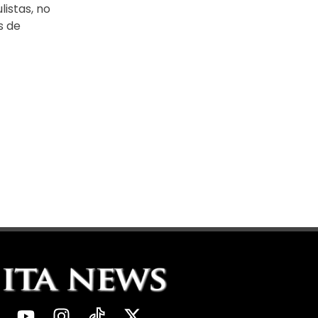
istas, no
s de