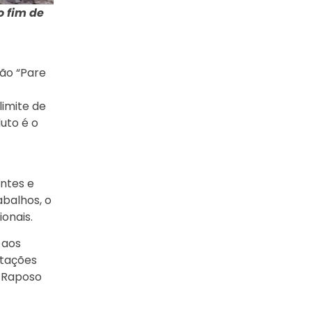
o fim de
ção “Pare
limite de
duto é o
ntes e
abalhos, o
onais.
 aos
ntações
a Raposo