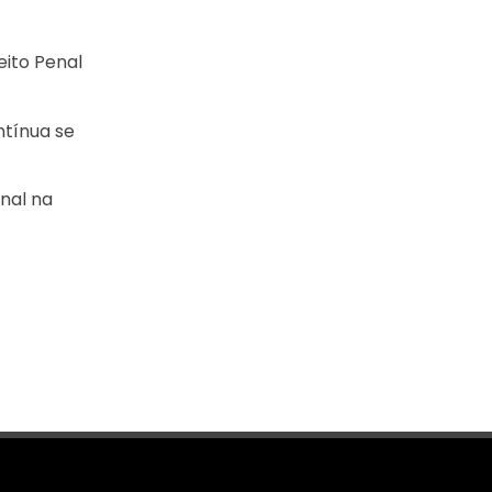
ito Penal
ntínua se
nal na