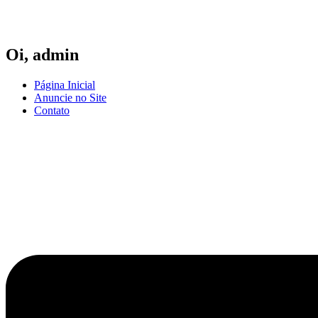
Ir
para
o
conteúdo
Oi,
admin
Página Inicial
Anuncie no Site
Contato